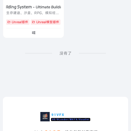
 Building System
- Ultimate Building System v1.2
生存建造、沙盒、RPG、模拟经营等需要自由建造的项目
Unreal插件
Unreal模型插件
# Socket
# UBS
# 交互
没有了