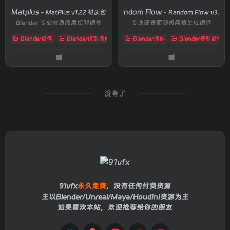
Matplus
Random Flow
- MatPlus v1.22 材质包
- Random Flow v3.8.7
Blender 专业材质图层绘制插件
专业硬表面随机网格生成插件
Blender插件
Blender模型插件
# AO
Blender插件
# Painter
# substance
Blender模型插件
没有了
91vfx
永久免费
，没有任何付费资源
主以Blender/Unreal/Maya/Houdini资源为主
如果喜欢本站，欢迎推荐给你的朋友