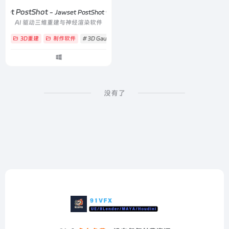
wset PostShot
- Jawset PostShot v1.0.116
AI 驱动三维重建与神经渲染软件
3D重建
制作软件
# 3D Gaussian Splatting
# 3D 高斯泼溅
# 3DGS
没有了