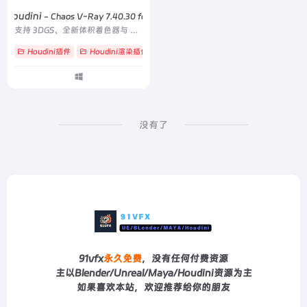
r Houdini
- Chaos V-Ray 7.40.30 for Houdini 21
支持 3DGS、全新体积着色器与 MaterialX，满足高端影视特效全流程渲染需求
Houdini插件
Houdini渲染插件
# 3DGS扫描
# Chaos
# Cosmos
没有了
91vfx
永久免费
，没有任何付费资源
主以Blender/Unreal/Maya/Houdini资源为主
如果喜欢本站，欢迎推荐给你的朋友