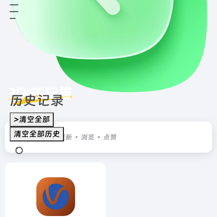
3DGS扫描
历史记录
共 1 篇软件
>清空全部
清空全部历史
排序
发布
更新
浏览
点赞