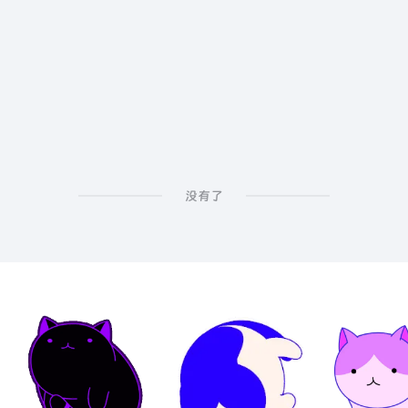
int AI Assistant
没有了