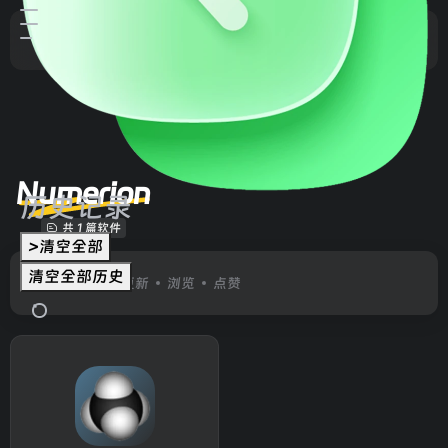
Numerion
历史记录
共 1 篇软件
>清空全部
清空全部历史
排序
发布
更新
浏览
点赞