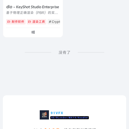
Studio
- KeyShot Studio Enterprise 2026.2_15.1.1.5
基于物理正确渲染（PBR）的实时 3D 渲染软件
制作软件
渲染工具
# Cryptomatte
# FBX
# IGS
没有了