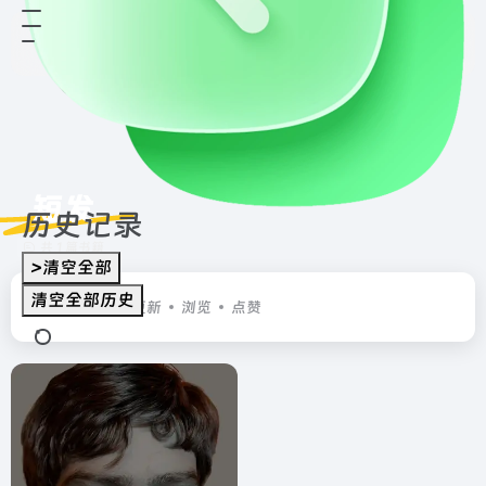
短发
历史记录
共 1 篇书籍
>清空全部
清空全部历史
排序
发布
更新
浏览
点赞