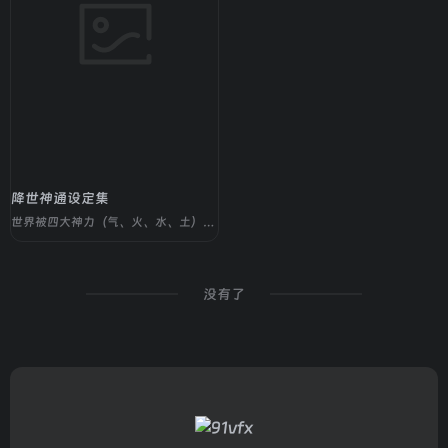
降世神通设定集
世界被四大神力（气、火、水、土）支配着，其中被称为“神通”的便是世上唯一同时拥有这四种神力的人
没有了