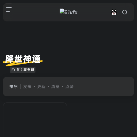
降世神通
共 1 篇书籍
排序
发布
更新
浏览
点赞