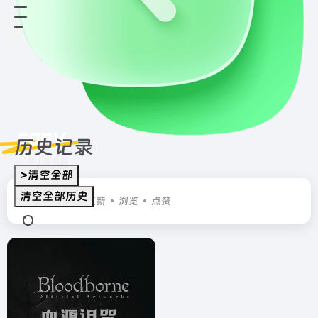
sony
历史记录
共 1 篇书籍
>清空全部
清空全部历史
排序
发布
更新
浏览
点赞