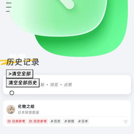
妖怪
历史记录
共 1 篇网址
>清空全部
清空全部历史
排序
发布
更新
浏览
点赞
化物之绘
日本妖怪图鉴
分类参考
历史参考
# 历史
# 妖怪
# 日本