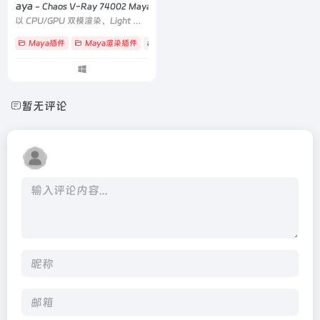
or Maya
- Chaos V-Ray 74002 Maya2024-2027
以 CPU/GPU 双模渲染、Light Mix 实时调光和 ACEScg 色彩管理，服务全球顶尖影视动画制作管线
Maya插件
Maya渲染插件
# ACEScg
# ACEScg色彩管理
# ArchViz
暂无评论