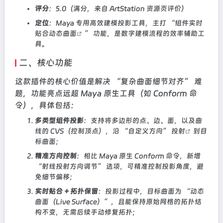
评分
：5.0（满分，来自 ArtStation 资源页评价）
定位
：Maya 专用高效建模投影工具，主打 “组件实时
贴合
动态曲面
” 功能，是数字建模流程的效率辅助工
具。
二、核心功能
这款插件的核心价值是解决 “复杂曲面细节对齐” 难
题，功能亮点远超 Maya 原生工具（如 Conform 命
令），具体包括：
多类型组件投影
：支持将多边形的点、边、面，以及曲
线的 CVS（控制顶点），沿 “自定义方向”
投射
到目
标曲面；
精准方向控制
：相比 Maya 原生 Conform 命令，新增
“射线投射方向调节” 选项，可精准控制投影角度，避
免细节偏移；
实时贴合 + 拓扑保留
：投影过程中，目标曲面为 “动态
曲面（Live Surface）”，且能保持原始网格的拓扑结
构不变，无需后续手动修复拓扑；