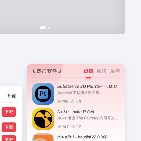
热门软件
日榜
周榜
月榜
Substance 3D Painter
- v12.1.1
Adobe旗下贴图绘制工具
下载
299
49
Nuke
下载
- nuke 17.0v4
Nuke 是由 The Foundry 公司开发的一款基于节点式工作流程的数字合成软件
下载
247
27
Houdini
- houdini 22.0.368
下载