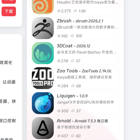
Houdini 已经逐步取代maya成为最好的全流程DCC软件
下载
2,575
1.6
K
Zbrush
- zbrush 2026.2.1
ZBrush是一款功能强大的数字雕刻与绘画软件
362
109
3DCoat
- 2026.12
由乌克兰的 Pavel Bazhov 开发的雕刻软件
278
37
有效简化
Zoo Tools
- ZooTools 2.14.0c
maya超级工具箱，强烈建议安装
，让动画
284
68
Liquigen
- 1.0.9
览器、快
JangaFX开发的GPU实时模拟软件
300
37
视口控制
Arnold
- Arnold 7.5.3 独立版
基于物理的渲染引擎
437
60