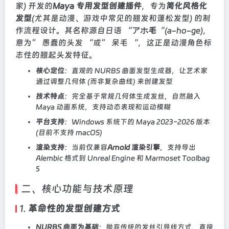
家) 开发的
Maya 专用发型创建插件
，专为
简化风格化
发型
(尤其是动漫、游戏中常见的翘发和蓬松发型) 的制
作流程设计。其名称源自日语 “
アホ毛
“(a-ho-ge)，
意为” 愚蠢的头发 “或” 呆毛 “，这正是动漫角色标
志性的翘起头发特征。
核心定位
：直观的 NURBS 曲面发型生成器，让艺术家
通过调整几何体 (而非复杂曲线) 来创建发型
技术特点
：完全基于常规几何体生成发丝，自然融入
Maya 动画系统，支持动态表现和运动模糊
平台支持
：Windows 系统下的 Maya 2023-2026 版本
(目前不支持 macOS)
渲染支持
：当前仅兼容
Arnold 渲染引擎
，支持导出
Alembic 格式到 Unreal Engine 和 Marmoset Toolbag
5
二、核心功能与技术原理
1.
革命性的发型创建方式
NURBS 曲面为基础
：抛弃传统的发丝引导线方式，直接