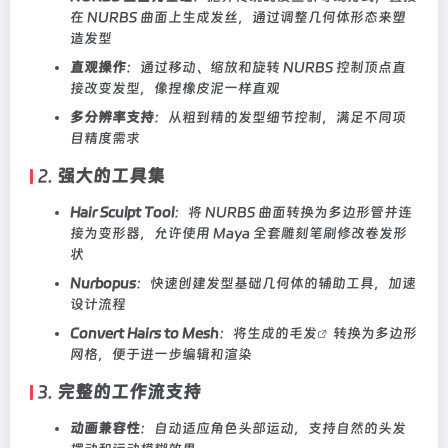
在 NURBS 曲面上生成发丝，通过调整几何体形态来塑
造发型
直观操作
：通过移动、缩放和旋转 NURBS 控制顶点直
接改变发型，像捏橡皮泥一样直观
多分辨率支持
：从粗到精的发型细节控制，满足不同项
目精度需求
2.
强大的工具集
Hair Sculpt Tool
：将 NURBS 曲面转换为多边形管并连
接为变形器，允许使用 Maya 全套雕刻笔刷修改卷发形
状
Nurbopus
：快速创建发型基础几何体的辅助工具，加速
设计流程
Convert Hairs to Mesh
：将生成的
毛发
转换为多边形
网格，便于进一步编辑和渲染
3.
完整的工作流支持
动画兼容性
：自动适应角色头部运动，支持自然的头发