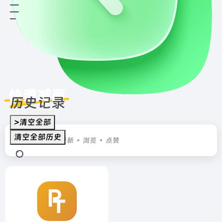
快速减面
历史记录
共 1 篇软件
>清空全部
清空全部历史
排序
发布
更新
浏览
点赞