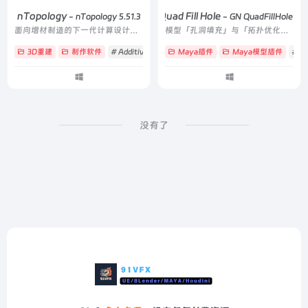
nTopology
GN Quad Fill Hole
- nTopology 5.51.3
- GN QuadFillHole v4
面向增材制造的下一代计算设计软件，支持隐式建模、晶格结构与拓扑优化
模型「孔洞填充」与「拓扑优化」的工具
3D重建
制作软件
# Additive Manufacturing
Maya插件
# Computational Design
Maya模型插件
# Fi
没有了