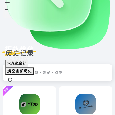
拓扑优化
历史记录
共 2 篇软件
>清空全部
清空全部历史
排序
发布
更新
浏览
点赞
新增