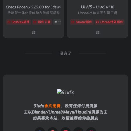
D
UIWS
- Chaos Phoenix 5.25.00 for 3ds Max 2022 - 2027
- UIWS v1.18
全能型一体化流体动力学模拟插件
Unreal水体交互引擎工具
3dsMax插件
插件下载
# FLIP
# Phoenix FD
Unreal插件
# 刚体
Unreal特效插件
# 
没有了
91vfx
永久免费
，没有任何付费资源
主以Blender/Unreal/Maya/Houdini资源为主
如果喜欢本站，欢迎推荐给你的朋友