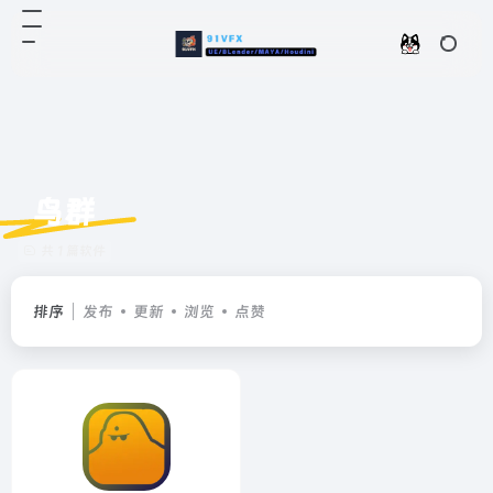
鸟群
共 1 篇软件
排序
发布
更新
浏览
点赞