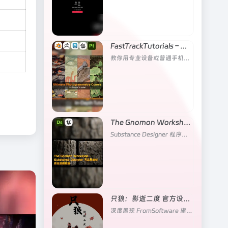
FastTrackTutorials – 影视级摄影测量全流程
教你用专业设备或普通手机制作出高质量的扫描资产
The Gnomon Workshop – Substance Designer 写实悬崖材质全流程教程
Substance Designer 程序化悬崖材质，从宏观造型到可复用材质库
只狼：影逝二度 官方设定集
深度展现 FromSoftware 旗下动作游戏《只狼：影逝二度》视觉艺术的官方设定集