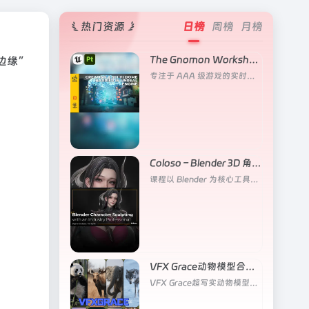
热门资源
日榜
周榜
月榜
The Gnomon Workshop – 在虚幻引擎中创建科幻穹顶屏障
边缘”
专注于 AAA 级游戏的实时视觉效果工作流程
Coloso – Blender 3D 角色雕刻大师班
课程以 Blender 为核心工具，系统讲解从 2D 概念图到 3D 成品角色的完整雕刻流程
VFX Grace动物模型合集（更新猪/黑豹/欧亚狼）
VFX Grace超写实动物模型，目前更新五个角色