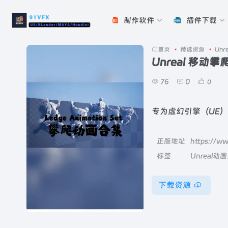
制作软件
插件下载
首页
•
精选资源
•
Unr
Unreal 移动
76
0
0
专为虚幻引擎（UE
正版地址
https://w
标签
Unreal动
下载资源