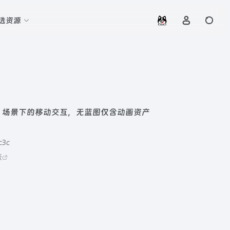
选资源
）场景下的移动交互，无蓝图仅含动画资产
c3c
跃