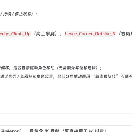
 持续 / 停止状态）；
（向上攀爬）、
（右侧
edge_Climb_Up
Ledge_Corner_Outside_R
旋转偏移，适合直接驱动角色移动（无需额外写位移逻辑）；
过代码 / 蓝图控制角色位置，且部分原地动画因 “剥离根旋转” 可能
 Skeleton），且包含 IK 骨骼（可直接用于 IK 绑定）