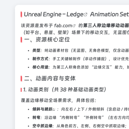
Unreal Engine –
Ledge
Animation Set
该资源是发布于
fab.com
的
第三人称边缘移动动画
（如平台、悬崖、壁架）场景下的移动交互，无蓝图
一、资源核心定位
类型
：纯动画素材包（无蓝图、无角色模型，仅含动画
制作方式
：手工关键帧制作（非动作捕捉），设计优先
核心用途
：为第三人称角色添加 “边缘交互” 能力
二、动画内容与变体
1. 动画类别（共 38 种基础动画类型）
覆盖边缘移动全场景需求，具体包括：
倾斜与
跳跃
：向左右 / 上下 / 外侧倾斜（含启动 / 持
转弯
：沿边缘 “内侧转弯”“外侧转弯”（左右方向
空中抓边缘
：从角色前方、左侧、右侧空中抓取边缘；