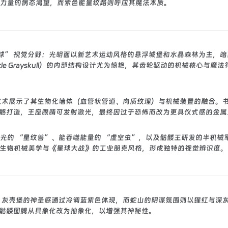
力量的病态渴望，而紫色能量纹路则呼应其魔法本质。
半球” 视觉分野：光明面以新艺术运动风格的悬浮城堡和水晶森林为主，
e Grayskull）的内部结构设计尤为惊艳，其齿轮驱动的机械核心与魔法
艺术展示了其生物化墙体（血管状管道、肉质纹理）与机械装置的融合。
蟒骨骼打造，王座眼睛可发射激光，最终因过于恐怖而改为更具仪式感的金
光的 “星纹兽”、能吞噬能量的 “虚空虫”，以及骷髅王研发的半机械
R. 吉格的生物机械美学与《星球大战》的工业朋克风格，形成独特的视觉辨识度。
叙事张力：灰壳堡的神圣感通过冷调蓝紫色体现，而蛇山的阴谋氛围则以猩红与深
柄的骷髅图腾从具象化改为抽象化，以增强其神秘性。