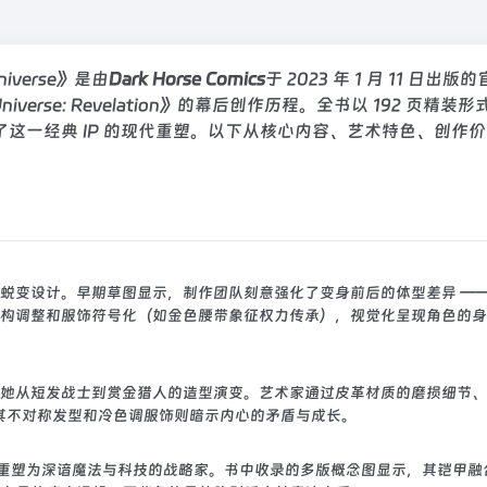
 Universe》是由
Dark Horse Comics
于 2023 年 1 月 11 日出版
 Universe: Revelation》的幕后创作历程。全书以 192 页精装形
这一经典 IP 的现代重塑。以下从核心内容、艺术特色、创作
蜕变设计。早期草图显示，制作团队刻意强化了变身前后的体型差异 ——
构调整和服饰符号化（如金色腰带象征权力传承），视觉化呈现角色的身
她从短发战士到赏金猎人的造型演变。艺术家通过皮革材质的磨损细节、
，其不对称发型和冷色调服饰则暗示内心的矛盾与成长。
王被重塑为深谙魔法与科技的战略家。书中收录的多版概念图显示，其铠甲融