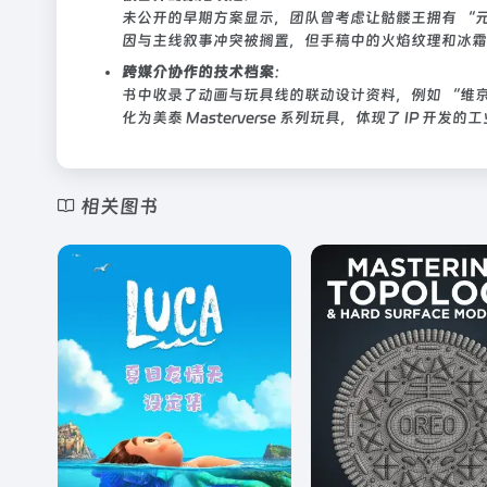
未公开的早期方案显示，团队曾考虑让骷髅王拥有 “
因与主线叙事冲突被搁置，但手稿中的火焰纹理和冰霜
跨媒介协作的技术档案
：
书中收录了动画与玩具线的联动设计资料，例如 “维京
化为美泰 Masterverse 系列玩具，体现了 IP 开发
相关图书