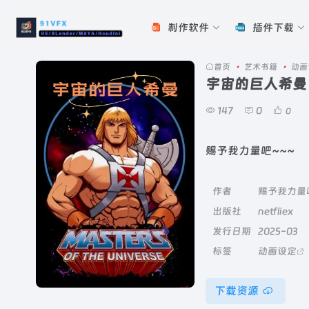
制作软件
插件下载
首页
•
艺术书籍
•
动画
宇宙的巨人希曼
147
0
0
赐予我力量吧~~~
作者
赐予我力量
出版社
netfliex
发行日期
2025-03
标签
动画设定
下载资源