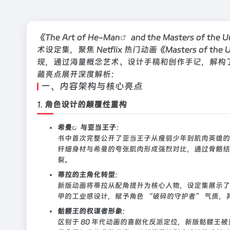
《The Art of
He-Man
and the Masters of the
术设定集，聚焦 Netflix 热门动画《Masters of the
现，通过海量概念艺术、设计手稿和创作手记，解构了
藏亮点展开深度解析：
一、内容架构与核心亮点
1.
角色设计的颠覆性重构
希曼
与亚当王子
：
书中首次完整公开了亚当王子从瘦弱少年到肌肉英雄的
纤细身材与希曼的夸张肌肉形成强烈对比，通过骨骼结
裂。
蒂拉的主角化转型
：
新版动画将蒂拉从配角提升为核心人物，设定集展示了
甲的工业感设计，赋予角色 “破碎的守护者” 气质
骷髅王的权谋者形象
：
区别于 80 年代动画的喜剧化反派定位，新版骷髅