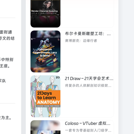
暗面则通
布尔卡曼斯雕塑工坊：赛博朋克：边缘行者：露西与大卫
符文的结
赛博朋克：边缘行者
书中特别
属王座。
21 Draw – 21天学会艺术人体解剖
军队
将复杂的人体解剖知识极致简化，打破传统人体绘画学习的枯燥与难度，让新手快速建立人体结构认知
灰为主。
Coloso – VTuber 虚拟形象Blender全流程制作
一套专为零基础到入门级学习者打造的、从零到一可落地的虚拟人制作保姆级教学