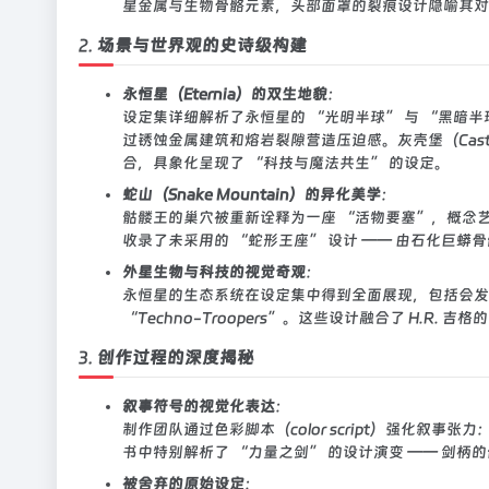
星金属与生物骨骼元素，头部面罩的裂痕设计隐喻其对
2.
场景与世界观的史诗级构建
永恒星（Eternia）的双生地貌
：
设定集详细解析了永恒星的 “光明半球” 与 “黑暗
过锈蚀金属建筑和熔岩裂隙营造压迫感。灰壳堡（Castl
合，具象化呈现了 “科技与魔法共生” 的设定。
蛇山（Snake Mountain）的异化美学
：
骷髅王的巢穴被重新诠释为一座 “活物要塞”，概念
收录了未采用的 “蛇形王座” 设计 —— 由石化巨
外星生物与科技的视觉奇观
：
永恒星的生态系统在设定集中得到全面展现，包括会发
“Techno-Troopers”。这些设计融合了 H.
3.
创作过程的深度揭秘
叙事符号的视觉化表达
：
制作团队通过色彩脚本（color script）强化
书中特别解析了 “力量之剑” 的设计演变 —— 剑
被舍弃的原始设定
：