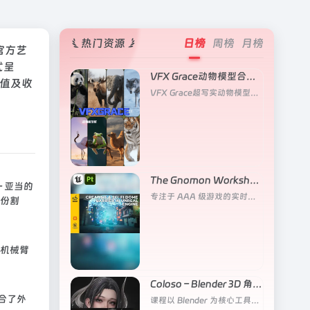
热门资源
日榜
周榜
月榜
的官方艺
式呈
VFX Grace动物模型合集（更新猪/黑豹/欧亚狼）
价值及收
VFX Grace超写实动物模型，目前更新五个角色
The Gnomon Workshop – 在虚幻引擎中创建科幻穹顶屏障
 亚当的
专注于 AAA 级游戏的实时视觉效果工作流程
份割
机械臂
Coloso – Blender 3D 角色雕刻大师班
合了外
课程以 Blender 为核心工具，系统讲解从 2D 概念图到 3D 成品角色的完整雕刻流程