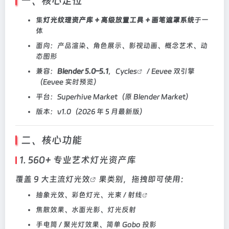
一、核心定位
集
灯光纹理资产库 + 高级放置工具 + 画笔遮罩系统
于一
体
面向：产品渲染、角色展示、影视动画、概念艺术、动
态图形
兼容：
Blender 5.0–5.1
，
Cycles
/ Eevee 双引擎
（Eevee 实时预览）
平台：Superhive Market（原 Blender Market）
版本：v1.0（2026 年 5 月最新版）
二、核心功能
1. 560+ 专业艺术灯光资产库
覆盖 9 大主流灯
光效
果类别，拖拽即可使用：
抽象光效、彩色灯光、光束 /
射线
焦散效果、水面光影、灯光反射
手电筒 / 聚光灯效果、简单 Gobo 投影