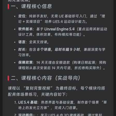
一、课程核心信息
定位
：纯新手友好，无需 UE 基础即可入门，通过 “理
论 + 实操项目” 培养 UE5.4 运动设计能力。
软件版本
：基于
Unreal Engine 5.4
（重点运用其新运动
设计工具、体积效果、布料模拟等功能）。
语言
：全英文授课。
时长
：包含
8 个讲座，总时长超 9 小时
，兼顾深度与学
习效率。
保障政策
：14 天无理由全额退款（购课日期起算；预购
课程则从首次安装后 14 天内可退，折扣券购买除外）。
二、课程核心内容（实战导向）
课程以 “复刻完整视频” 为最终目标，每个模块均搭
配具体场景练习，关键内容如下：
UE 5.4 基础
：熟悉界面与基础设置，制作首个场景 “草
地上的发光立方体”，完成入门启蒙。
运动路径
：学习 UE5.4 内 3D 建模基础，通过复刻