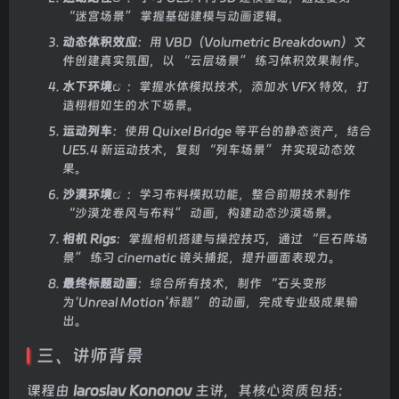
“迷宫场景” 掌握基础建模与动画逻辑。
动态体积效应
：用 VBD（Volumetric Breakdown）文
件创建真实氛围，以 “云层场景” 练习体积效果制作。
水下环境
：掌握水体模拟技术，添加水 VFX 特效，打
造栩栩如生的水下场景。
运动列车
：使用 Quixel Bridge 等平台的静态资产，结合
UE5.4 新运动技术，复刻 “列车场景” 并实现动态效
果。
沙漠环境
：学习布料模拟功能，整合前期技术制作
“沙漠龙卷风与布料” 动画，构建动态沙漠场景。
相机 Rigs
：掌握相机搭建与操控技巧，通过 “巨石阵场
景” 练习 cinematic 镜头捕捉，提升画面表现力。
最终标题动画
：综合所有技术，制作 “石头变形
为‘Unreal Motion’标题” 的动画，完成专业级成果输
出。
三、讲师背景
课程由
Iaroslav Kononov
主讲，其核心资质包括：