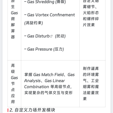
原
自定义烟
– Gas Shredding (撕裂)
生
雾细节、
Gas
火焰形态
– Gas Vortex Confinement
微
和爆炸碎
(涡旋约束)
解
片效果
算
– Gas
Disturb
(扰动)
器
– Gas Pressure (压力)
高
制作逼真
级
掌握 Gas Match Field、Gas
的环境雾
Gas
Analysis、Gas Linear
气、工业
节
Combination 等高级节点，
烟雾和魔
点
实现复杂的气体交互与变形
法能量效
应
果
用
2. 自定义力场开发模块