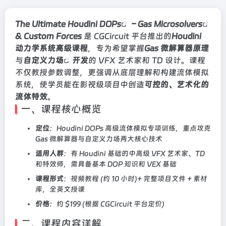
The Ultimate Houdini
DOPs
–
Gas Microsolvers
& Custom Forces
是 CGCircuit 平台推出的
Houdini
动力学系统高级课程
，专为希望掌握
Gas 微解算器原理
与
自定义力场
开发
的 VFX 艺术家和 TD 设计。课程
不仅教授参数调整，更强调从底层理解和构建流体模拟
系统，使学员能在影视级项目中创造
可控的、艺术化的
流体特效
。
一、课程核心概览
定位
：Houdini DOPs 高级流体模拟专项训练，重点攻克
Gas 微解算器与自定义力场两大核心技术
适用人群
：有 Houdini 基础的中高级 VFX 艺术家、TD
和特效师，需具备基本 DOP 知识和 VEX 基础
课程形式
：视频教程 (约 10 小时)+ 完整项目文件 + 素材
库，全英文授课
价格
：约 $199 (根据 CGCircuit 平台定价)
二、课程内容详解