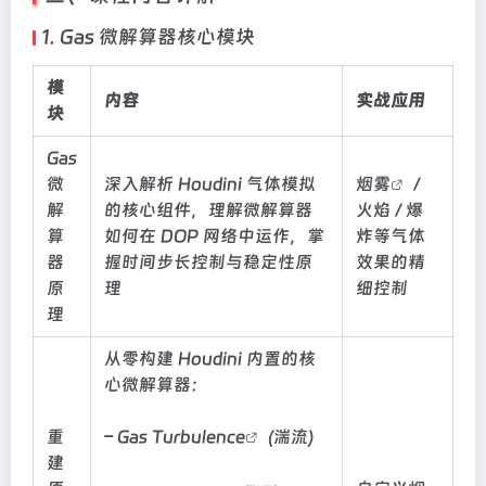
1. Gas 微解算器核心模块
模
内容
实战应用
块
Gas
微
深入解析 Houdini 气体模拟
烟雾
/
解
的核心组件，理解微解算器
火焰 / 爆
算
如何在 DOP 网络中运作，掌
炸等气体
器
握时间步长控制与稳定性原
效果的精
原
理
细控制
理
从零构建 Houdini 内置的核
心微解算器：
重
– Gas
Turbulence
(湍流)
建