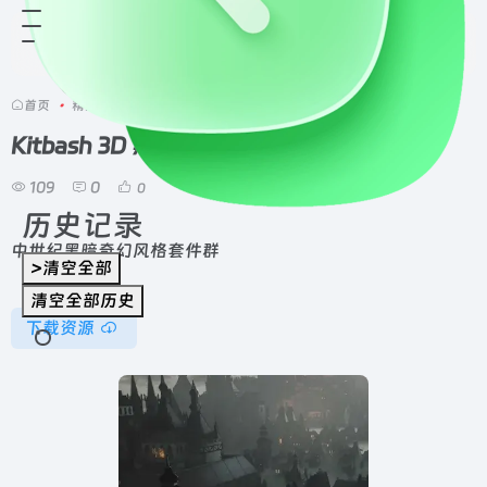
首页
•
精选资源
•
模型资源
•
场景模型
•
正文
Kitbash 3D 黑暗奇幻（全格式）
109
0
0
历史记录
中世纪黑暗奇幻风格套件群
>清空全部
清空全部历史
下载资源