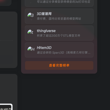
可以通过分享模型获得佣金的3d打印社区
3D溜溜网
需付费，国内比较全面的模型网站
thingiverse
积累了超过200万个STL模型文件
Hitem3D
通过自研的 Sparc3D（高精度几何引擎） 与 Ultra3D（超高效流水线引擎） 双技术架构，实现 “从单张 / 多张 2D 图像，快速生成 studio 级、可直接商用的 3D 资产”
查看完整榜单