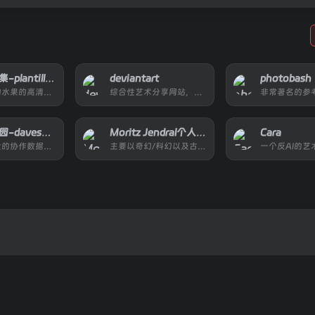
植物插画集-plantillustrations
deviantart
photobash
上万种植物水果的高清插画图
综合性艺术分享网站，任何人都可以上传作品的地方
戴夫的花园-davesgarden
Moritz Jendral个人摄影集
Cara
世界上最大的协作数据库，拥有超过 20 万份关于植物、昆虫和鸟类的文件
主要以奇幻/科幻以及古代人物摄影为主，Moritz Jendral摄影作品集
一个反AI的艺