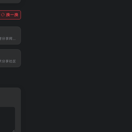
换一换
非常著名的参考分享网站，有非常多的适合艺术家的照片合集
术分享社区