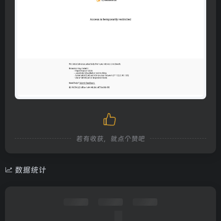
若有收获，就点个赞吧
数据统计