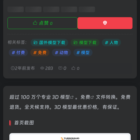
点赞
0
相关标签：
国外模型下载
模型下载
# 人物
# 付费
# 免费
# 动物
# 模型
2年前发布
283
0
0
超过 100 万个专业 3D
模型
。
免费
文件转换。免费
退货。全天候支持。3D 模型最优惠价格，有保证。
首页截图