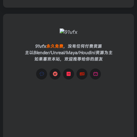
91vfx
永久免费
，没有任何付费资源
主以Blender/Unreal/Maya/Houdini资源为主
如果喜欢本站，欢迎推荐给你的朋友