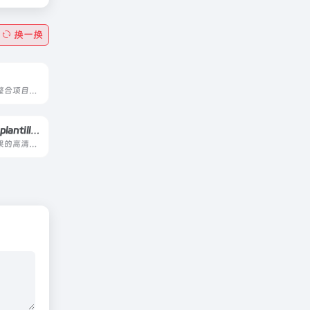
换一换
欧洲文化资源整合项目，涵盖图书馆，博物馆，档案馆的文化历史资料
植物插画集-plantillustrations
上万种植物水果的高清插画图