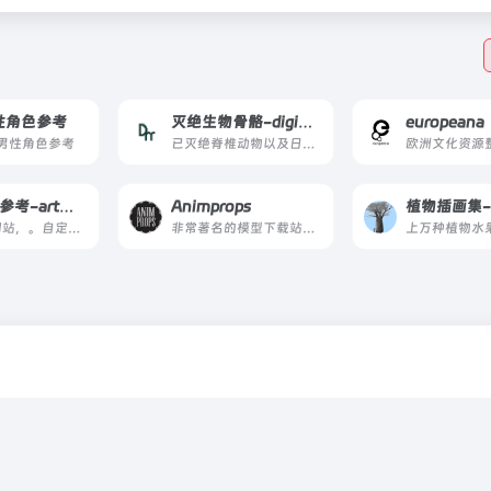
男性角色参考
灭绝生物骨骼-digimorph
europeana
旗下男性角色参考
已灭绝脊椎动物以及日益增多的无脊椎动物的内外结构
人物360°参考-artmodels360
Animprops
付费参考网站，。自定义界面允许您将模型旋转 360 度
非常著名的模型下载站，主要以迪士尼风格的角色模型和写实模型为主，非常适合做动画的同学