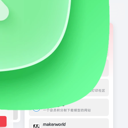
打开网站
网址
日榜
周榜
月榜
posemaniacs
一个面向所有艺术家的免版税姿势参考网站
3D溜溜网
需付费，国内比较全面的模型网站
Cults
可以通过分享模型获得佣金的3d打印社区
enjoying3d
一个会员积分制下载模型的网站
makerworld