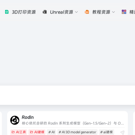
3D打印资源
Unreal资源
教程资源
精
Rodin
核心依托自研的 Rodin 系列生成模型（Gen-1.5/Gen-2）与 OmniCraft 工具生态，实现 “从文本 / 图像到生产级 3D 资产” 的全流程覆盖
AI工具
AI建模
# AI
# AI 3D model generator
# ai建模