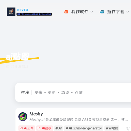
制作软件
插件下载
ai贴图
共 5 篇网址
排序
发布
更新
浏览
点赞
Meshy
Meshy.ai 是全球最受欢迎的 免费 AI 3D 模型生成器 之一，核心定位是 “让 3D 创作全民可及”
AI工具
AI建模
# AI
# AI 3D model generator
# ai建模