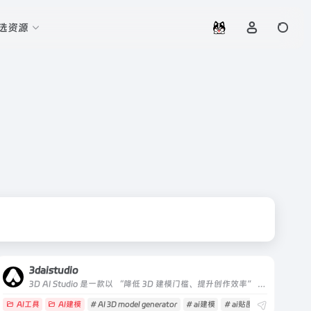
选资源
3daistudio
3D AI Studio 是一款以 “降低 3D 建模门槛、提升创作效率” 为核心的 AI 驱动型 3D 内容生成平台，主打 “文本 / 图像输入→秒级生成 3D 模型” 的全流程自动化体验
AI工具
AI建模
# AI 3D model generator
# ai建模
# ai贴图