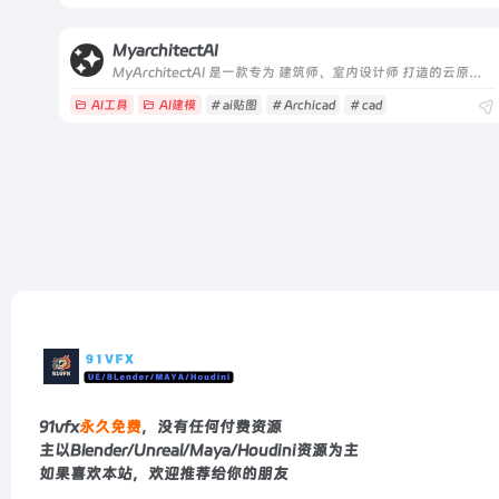
MyarchitectAI
MyArchitectAI 是一款专为 建筑师、室内设计师 打造的云原生 AI 渲染工具，核心定位是 “10 秒内生成照片级渲染图”
AI工具
AI建模
# ai贴图
# Archicad
# cad
91vfx
永久免费
，没有任何付费资源
主以Blender/Unreal/Maya/Houdini资源为主
如果喜欢本站，欢迎推荐给你的朋友