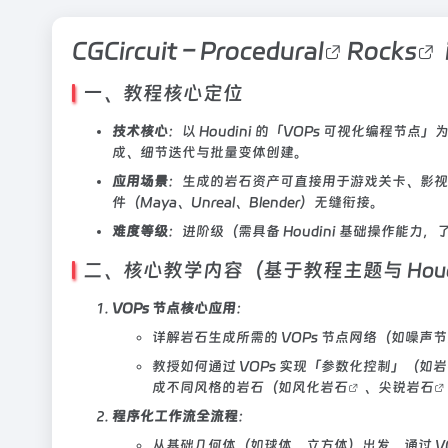
CGCircuit –
Procedural
Rocks
一、教程核心定位
技术核心
：以 Houdini 的「VOPs 可视化编
成、细节迭代与批量变体创建。
应用场景
：生成的岩石资产可直接用于游戏关卡、影视场景、
件（Maya、Unreal、Blender）无缝衔接。
难度等级
：进阶级（需具备 Houdini 基础操作能力，了
二、核心教学内容（基于教程主题与 Houd
VOPs 节点核心应用
：
详解岩石生成所需的 VOPs 节点网络（如噪
教授如何通过 VOPs 实现「参数化控制」（
成不同风格的岩石（如
风化岩石
、
尖锐岩石
程序化工作流全流程
：
从基础几何体（如球体、立方体）出发，通过 VO