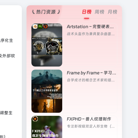
热门资源
日榜
周榜
月榜
Artstation – 完整硬表面头盔建模
战术头盔作为兼具复杂曲面与精密机械结构的对象，能够同时锻炼形态塑造、细节控制和材质叙事三大核心能力
程序化生
）及外部软
Frame by Frame – 学习概念艺术中的视觉叙事
自学成才的概念艺术家和插画师带你让设定更具故事性
键调整生
FXPHD – 兽人纹理制作
专注影视级双足人形生物（类人、兽人、奇幻人形生物）纹理制作的专项进阶课程
分形）。