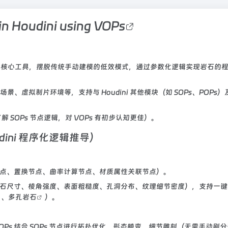
in Houdini using
VOPs
程节点」为核心工具，摆脱传统手动建模的低效模式，通过参数化逻辑实现岩石的
虚拟制片环境等，支持与 Houdini 其他模块（如 SOPs、POPs
解 SOPs 节点逻辑，对 VOPs 有初步认知更佳）。
ini 程序化逻辑推导）
声节点、置换节点、曲率计算节点、材质属性关联节点）。
如岩石尺寸、棱角强度、表面粗糙度、孔洞分布、纹理细节密度），支持一
、
多孔岩石
）。
Ps 结合 SOPs 节点进行拓扑优化、形态畸变、细节雕刻（无需手动刷