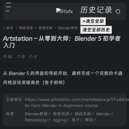
历史记录
>清空全部
首页
•
精选资源
•
教程资源
•
Blender教程
•
正文
清空全部历史
Artstation – 从零到大师：Blender 5 初学者
入门
62
0
0
从 Blender 5 的界面和导航开始，最终完成一个完整的卡通
风格游戏英雄角色（兔子厨师）
正版地址
https://www.artstation.com/marketplace/p/5YyAd/z
to-hero-blender-5-beginners-course
标签
Blender教程
教程资源
精选资源
blender
Retopology
rigging
兔子
雕刻