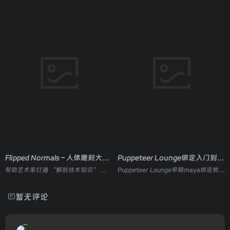
Flipped Normals – 人体雕刻大师课
Puppeteer Lounge绑定入门到精通合集
帮助艺术家打通 “解剖技术知识” 与 “富有生命力的专业级雕刻” 之间的壁垒
Puppeteer Lounge早期maya绑定教程合集
暂无评论