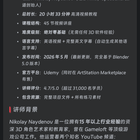
道创始人）
总时长
：
20 小时 33 分钟
高清视频教程
课程结构
：45 节视频讲座
难度级别
：
绝对零基础
（无需任何 3D 软件经验）
语言支持
：英语视频 + 完整英文字幕（自动生成其他语
言字幕）
发布时间
：
2026 年 5 月
（最新更新，完全基于 Blender
5.0 版本）
官方平台
：Udemy（同时在 ArtStation Marketplace
有售）
讲师评分
：4.7/5.0（超过 31,000 名学员）
包含资源
：完整项目文件 + 所有练习素材
讲师背景
Nikolay Naydenov 是一位拥有
15 年以上行业经验
的资
深 3D 角色艺术家和教育家，曾在 Gameloft 等顶级游
戏公司工作。他运营着两个知名 YouTube 频道：