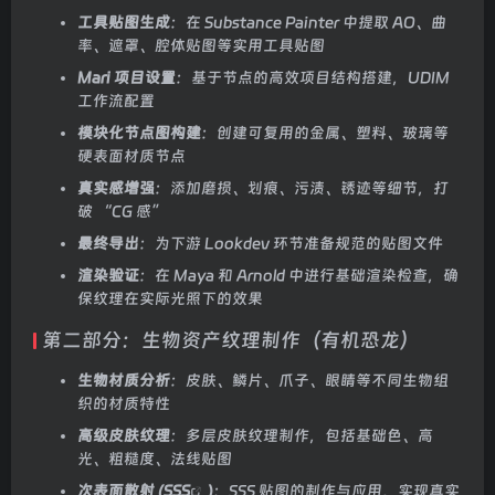
工具贴图生成
：在 Substance Painter 中提取 AO、曲
率、遮罩、腔体贴图等实用工具贴图
Mari 项目设置
：基于节点的高效项目结构搭建，UDIM
工作流配置
模块化节点图构建
：创建可复用的金属、塑料、玻璃等
硬表面材质节点
真实感增强
：添加磨损、划痕、污渍、锈迹等细节，打
破 “CG 感”
最终导出
：为下游 Lookdev 环节准备规范的贴图文件
渲染验证
：在 Maya 和 Arnold 中进行基础渲染检查，确
保纹理在实际光照下的效果
第二部分：生物资产纹理制作（有机恐龙）
生物材质分析
：皮肤、鳞片、爪子、眼睛等不同生物组
织的材质特性
高级皮肤纹理
：多层皮肤纹理制作，包括基础色、高
光、粗糙度、法线贴图
次表面散射 (
SSS
)
：SSS 贴图的制作与应用，实现真实