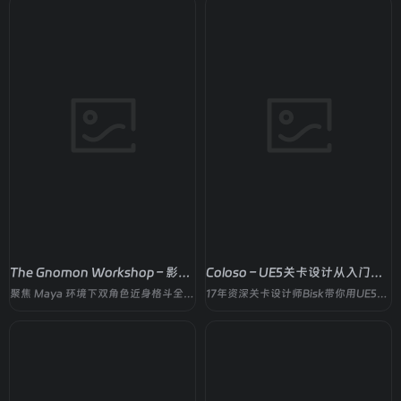
The Gnomon Workshop – 影视级多角色复杂打斗动画高级实战
Coloso – UE5关卡设计从入门到作品集
聚焦 Maya 环境下双角色近身格斗全流程制作
17年资深关卡设计师Bisk带你用UE5制作7种地图类型，零基础也能做出求职级作品集。