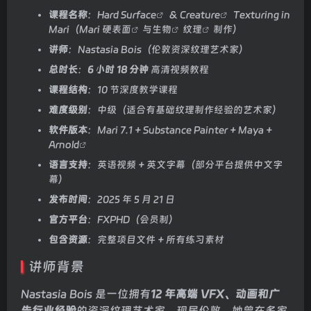
课程名称
：
Hard Surface
&
Creature
Texturing in
Mari（Mari
硬表面
与
生物
纹理
制作）
讲师
：Nastasia Bois（伦敦资深纹理艺术家）
总时长
：
6 小时 18 分钟
高清视频教程
课程结构
：10 节深度教学课程
难度级别
：中级（适合有基础纹理制作经验的艺术家）
软件版本
：Mari 7.1 + Substance Painter + Maya +
Arnold
语言支持
：英语视频 + 英文字幕（部分平台提供中文字
幕）
发布时间
：2025 年 5 月 21 日
官方平台
：FXPHD（会员制）
包含资源
：完整项目文件 + 所有练习素材
讲师背景
Nastasia Bois 是一位拥有
12 年高端 VFX、动画和广
告行业经验
的资深纹理艺术家，现居伦敦。她曾在多家