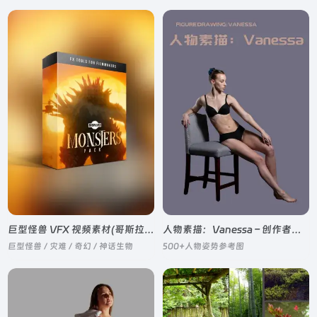
巨型怪兽 VFX 视频素材(哥斯拉式巨兽、九头蛇、亡灵龙)
人物素描：Vanessa – 创作者参考图片
巨型怪兽 / 灾难 / 奇幻 / 神话生物
500+人物姿势参考图