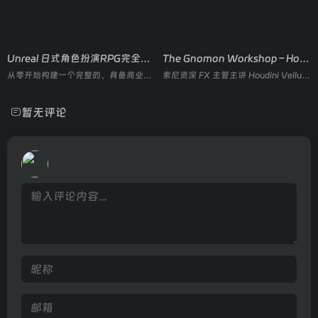
Unreal 日式角色扮演RPG完全入门
The Gnomon Workshop – Houdini 雪地模拟(双语)
从零开始构建一个完整的、具备商业水准的 2.5D（2D 角色 + 3D 场景）日式角色扮演游戏（JRPG） 的高级实战课程
索尼资深 FX 主管主讲 Houdini Vellum 雪模拟与渲染全流程
暂无评论