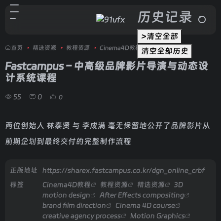
历史记录
>清空全部
首页
•
精选资源
•
教程资源
•
Cinema4D教程
•
正文
清空全部历史
Fastcampus – 中高级品牌影片导演与动态设
计系统课程
55
0
0
两位创始人 林泰贤 与 李成满 毫无保留地公开了品牌影片从
前期企划到最终交付的完整制作流程
正版地址
https://sharex.fastcampus.co.kr/dgn_online_crbf
标签
Cinema4D教程
教程资源
精选资源
3D
motion design
After Effects compositing
brand film direction
Cinema 4D course
creative agency process
Motion Graphics