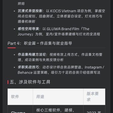
烘焙
沉浸式异型投影
：以 KOCIS Vietnam 项目为例，掌握空
间点位规划、扭曲测试、立体感留白设定、灯光技巧与
摄像机映射
感性空间导演
：以 GLUWA Brand Film「The
Journey」为例，室内/室外场景建模与灯光的全流程
Part 4：职业篇 – 作品集与就业指导
作品集构建方法论
：视频有效上传方式、作品集文档整
理、成功案例与失败反馈分析
求职实战技巧
：动态设计师自我品牌塑造、Instagram /
Behance 运营策略、吸引力十足的自我介绍信撰写法
五、涉及软件与工具
版本要
软件
用途
求
核心三维软件，建模、