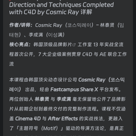
Direction and Techniques Completed
with C4D by Cosmic Ray 详解
作者/讲师：
Cosmic Ray（코스믹레이）– 林泰贤（임
태현）、李成满（이성满）
核心亮点：
韩国顶级
品牌影片
工作室 13 年实战全流
程首次公开，7 大企业级案例贯穿 C4D 与 AE 联合工作
流
本课程由韩国顶尖动态设计公司
Cosmic Ray（코스믹
레이）
出品，经由
Fastcampus Share X
平台发布。
两位创始人
林泰贤
与
李成满
毫无保留地公开了品牌影
片从前期企划到最终交付的完整制作流程。课程不仅涵
盖
Cinema 4D
与
After Effects
的实战技法，更融入
了「主题符号（Motif）」驱动的导演方法论，是真正