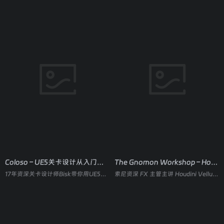
Coloso – UE5关卡设计从入门到作品集
The Gnomon Workshop – Houdini 雪地模拟(双语)
17年资深关卡设计师Bisk带你用UE5制作7种地图类型，零基础也能做出求职级作品集。
索尼资深 FX 主管主讲 Houdini Vellum 雪模拟与渲染全流程