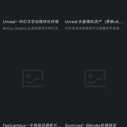
Unreal – 科幻太空站模块化环境
Unreal 水面模拟资产（更新v6.4 UE5.6 – 5.8）
Befour Studios 出品的模块化科幻太空站环境资产包，内置穹顶生成、植被种植、灯光布置等蓝图工具，支持 Nanite 与 Lumen，快速搭建宏大星际基地场景
乎所有海洋参数都可以调整和平滑混合，以实现实时海洋状态变化，以及按波浪关键帧为动画项目制作动画
Fastcampus – 中高级品牌影片导演与动态设计系统课程
Gumroad – Blender机械绑定