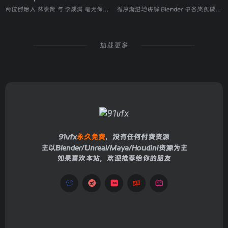
两位创始人 林泰贤 与 李成满 毫无保留地公开了品牌影片从前期企划到最终交付的完整制作流程
循序渐进地讲解 Blender 中各类机械绑定原理与实战技巧，帮助学员打造具有复杂机械细节的机器人角色与机械装置
加载更多
91vfx
永久免费
，没有任何付费资源
主以Blender/Unreal/Maya/Houdini资源为主
如果喜欢本站，欢迎推荐给你的朋友