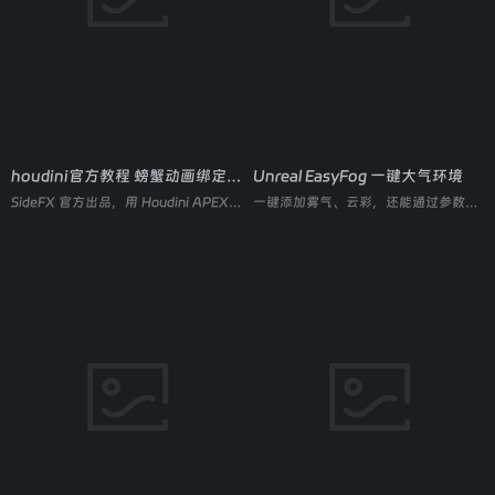
houdini官方教程 螃蟹动画绑定与渲染教程
Unreal EasyFog 一键大气环境
SideFX 官方出品，用 Houdini APEX 与 AutoRig 从零搭建一只风格化螃蟹的完整绑定、动画与渲染流程。
一键添加雾气、云彩，还能通过参数调整打造 Dust（尘埃）、Mist（薄雾）、Smoke（烟雾）等多种环境效果