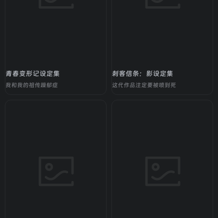
青春变形记设定集
刺客信条：影设定集
我和我的祖传躁郁症
这代作品注定要被喷到死