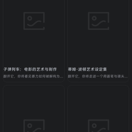
子弹列车：电影的艺术与制作
蒂姆·波顿艺术设定集
翻开它，你将看见暴力如何被解构为美学符号，而高速奔驰的列车，最终载着命运的谜题驶向人性的终点站
翻开它，你将走进一个用画笔与镜头编织的哥特童话