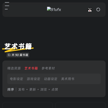
艺术书籍
共 90 篇书籍
精选资源
艺术书籍
参考素材
电影设定
游戏设定
动画设定
美术用书
排序
发布
更新
浏览
点赞