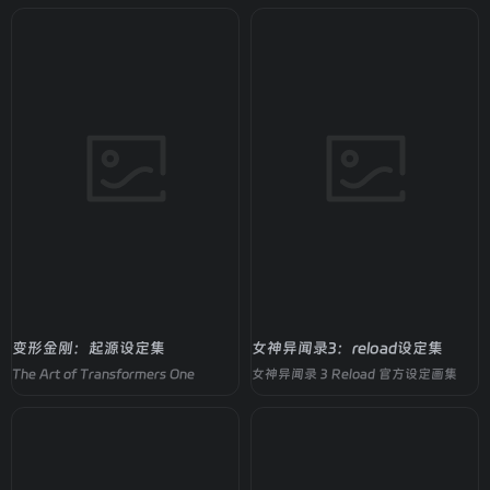
变形金刚：起源设定集
女神异闻录3：reload设定集
The Art of Transformers One
女神异闻录 3 Reload 官方设定画集