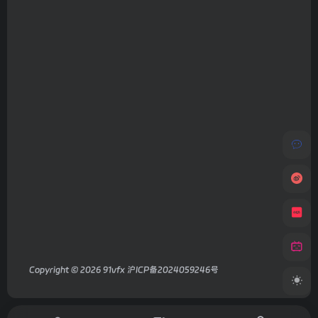
Copyright © 2026
91vfx
沪ICP备2024059246号