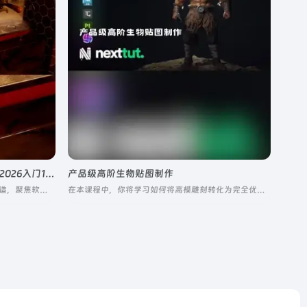
The Gnomon Workshop – Maya 2026入门1-3合集
产品级高阶生物贴图制作
专为 Maya 2026 零基础 / 入门学习者打造，聚焦软件核心建模与动画工作流的实操教学
在本课程中，你将学习如何将高模雕刻转化为完全优化、适合游戏的角色。我们将涵盖重新拓扑、UV、烘焙和高级纹理绘制