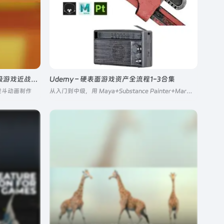
The Gnomon Workshop – AAA 级游戏近战连击动画高级实战课程
Udemy – 硬表面游戏资产全流程1-3合集
战斗动画制作
从入门到中级，用 Maya+Substance Painter+Marmoset Toolbag 完整流水线，循序渐进讲硬表面道具制作