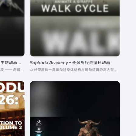
The Gnomon Workshop – 游戏向生物动画制作
Sophoria Academy – 长颈鹿行走循环动画
围绕游戏生物角色必备的三大核心动画片段 —— 跑循环、攻击动画、死亡动画展开，从参考收集、运动研究、关键 Pose Blocking，到细节抛光、最终作品展示全链路闭环拆解
以长颈鹿这一具备独特身体结构与运动逻辑的高大型四足动物为核心载体，拆解其行走循环动画的全流程制作要点，从生物力学底层逻辑、基础 Blocking 搭建到作品集级成品抛光全覆盖，完美解决高大型四足生物动画的平衡感、节奏韵律、动态写实性等核心痛点