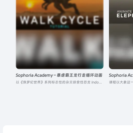
Sophoria Academy – 暴虐霸王龙行走循环动画
Sophoria
以《侏罗纪世界》系列标志性的杂交掠食性恐龙 Indominus Rex（简称 Irex / 暴虐霸王龙）为核心载体，拆解大型两足掠食生物的行走循环动画制作全流程