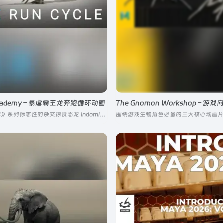
 Academy – 暴虐霸王龙奔跑循环动画
以《侏罗纪世界》系列标志性的杂交掠食恐龙 Indominus Rex（简称 Irex / 暴虐霸王龙）为核心载体，深度拆解大型掠食性恐龙奔跑循环的核心制作逻辑，重点解决高速度与强重量感的平衡、爆发力表现、生物力学合理性等行业核心痛点