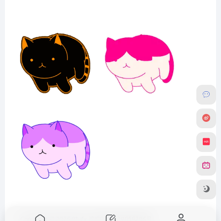
Copyright © 2026
91vfx
沪ICP备2024059246号