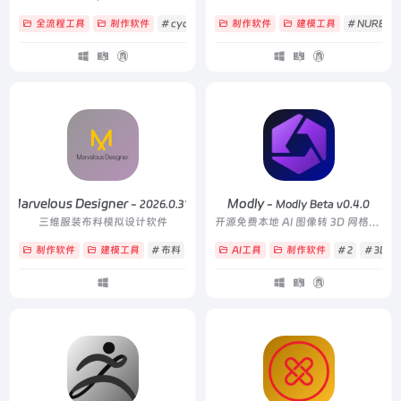
全流程工具
制作软件
# cycle
# eevee
制作软件
# 开源
建模工具
# NURBS
Marvelous Designer
Modly
- 2026.0.315
- Modly Beta v0.4.0
三维服装布料模拟设计软件
开源免费本地 AI 图像转 3D 网格模型桌面应用
制作软件
建模工具
# 布料
# 建模
AI工具
# 模拟
制作软件
# 2
# 3D