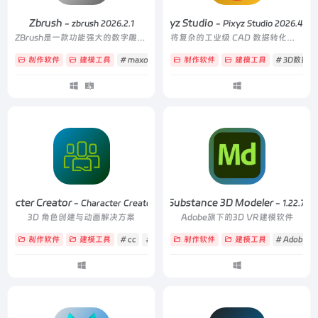
Zbrush
Pixyz Studio
- zbrush 2026.2.1
- Pixyz Studio 2026.4.0.
ZBrush是一款功能强大的数字雕刻与绘画软件
将复杂的工业级 CAD 数据转化为游戏引擎和实时渲染器可高效处理的三角网格资产
制作软件
建模工具
# maxon
# 建模
制作软件
# 模型
建模工具
# 3D数据
aracter Creator
Substance 3D Modeler
- Character Creator 5.07
- 1.22.7
3D 角色创建与动画解决方案
Adobe旗下的3D VR建模软件
制作软件
建模工具
# cc
# Character
制作软件
# Creator
建模工具
# Adobe