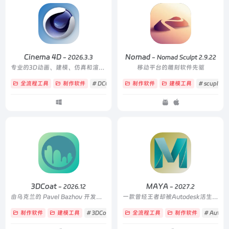
Cinema 4D
Nomad
- 2026.3.3
- Nomad Sculpt 2.9.22
专业的3D动画、建模、仿真和渲染软件解决方案
移动平台的雕刻软件先驱
全流程工具
制作软件
# DCC
# maxon
制作软件
# 全流程
建模工具
# scuplt
3DCoat
MAYA
- 2026.12
- 2027.2
由乌克兰的 Pavel Bazhov 开发的雕刻软件
一款曾经王者却被Autodesk活生生作掉的三维制作软件，虽然日落西山但依然是主流制作软件
制作软件
建模工具
# 3DCoat
# pbr
全流程工具
# 建模
制作软件
# Autode