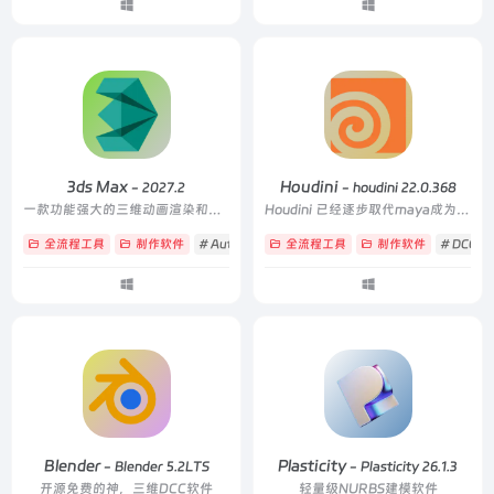
3ds Max
Houdini
- 2027.2
- houdini 22.0.368
一款功能强大的三维动画渲染和制作软件
Houdini 已经逐步取代maya成为最好的全流程DCC软件
全流程工具
制作软件
# Autodesk
# DCC
全流程工具
# 全流程
制作软件
# DCC
Blender
Plasticity
- Blender 5.2LTS
- Plasticity 26.1.3
开源免费的神，三维DCC软件
轻量级NURBS建模软件