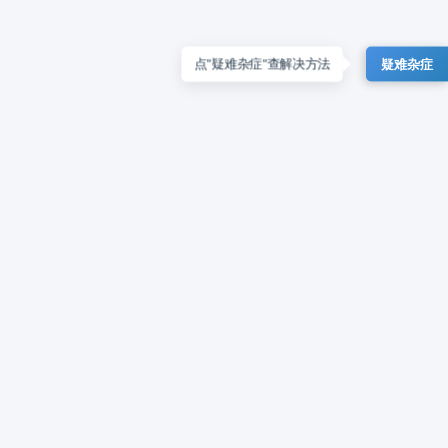
疑难杂症
点"疑难杂症"查解决方法