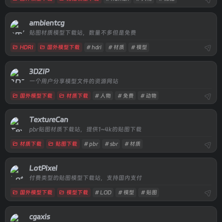
ambientcg
贴图材质模型下载站，数量不多但是免费
HDRI
国外模型下载
# hdri
# 材质
# 模型
3DZIP
一个用户分享模型文件的资源网站
国外模型下载
材质下载
# 人物
# 免费
# 动物
TextureCan
pbr贴图材质下载站，提供1~4k的贴图下载
材质下载
贴图下载
# pbr
# sbr
# 材质
LotPixel
付费类型的贴图模型下载站，支持国内支付
国外模型下载
模型下载
# LOD
# 模型
# 贴图
cgaxis