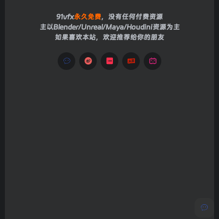
91vfx
永久免费
，没有任何付费资源
主以Blender/Unreal/Maya/Houdini资源为主
如果喜欢本站，欢迎推荐给你的朋友