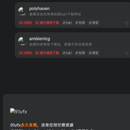
polyhaven
最最知名的免费贴图hdri下载网站
HDRI
国外模型下载
# hdri
# 材质
# 模型
ambientcg
贴图材质模型下载站，数量不多但是免费
HDRI
国外模型下载
# hdri
# 材质
# 模型
91vfx
永久免费
，没有任何付费资源