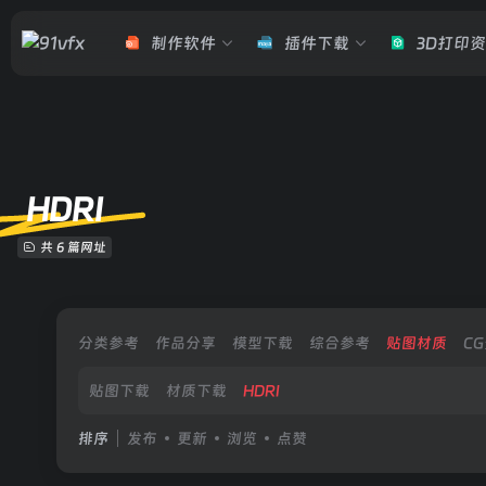
制作软件
插件下载
3D打印
HDRI
共 6 篇网址
分类参考
作品分享
模型下载
综合参考
贴图材质
C
贴图下载
材质下载
HDRI
排序
发布
更新
浏览
点赞