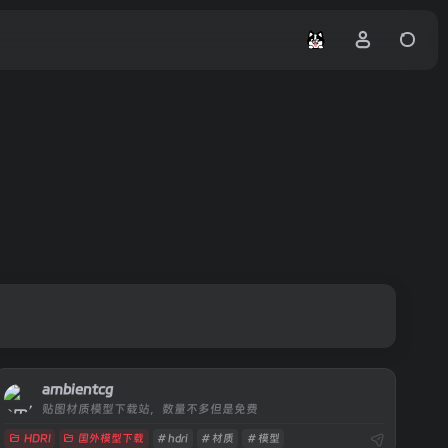
ambientcg
贴图材质模型下载站，数量不多但是免费
HDRI
国外模型下载
# hdri
# 材质
# 模型