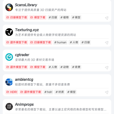
ScansLibrary
专注于提供高质量 3D 扫描资产的网站
扫描模型下载
模型下载
# 扫描
# 植物
# 模型
Texturing.xyz
为艺术家提供专业级人物数字纹理资源的网站
国外模型下载
扫描模型下载
# human
# 人物
# 扫描
cgtrader
全球最大的 3D 素材交易市场
国外模型下载
模型下载
# 人物
# 动物
# 收费
ambientcg
贴图材质模型下载站，数量不多但是免费
HDRI
国外模型下载
# hdri
# 材质
# 模型
Animprops
非常著名的模型下载站，主要以迪士尼风格的角色模型和写实模型为主，非常适合做动画的同学