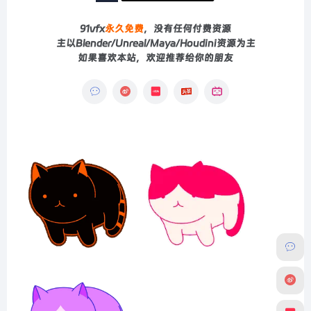
91vfx
永久免费
，没有任何付费资源
主以Blender/Unreal/Maya/Houdini资源为主
如果喜欢本站，欢迎推荐给你的朋友