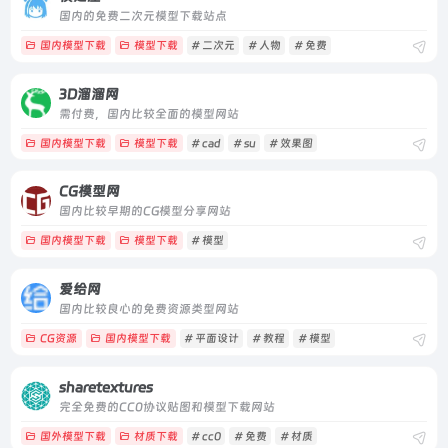
国内的免费二次元模型下载站点
国内模型下载
模型下载
# 二次元
# 人物
# 免费
3D溜溜网
需付费，国内比较全面的模型网站
国内模型下载
模型下载
# cad
# su
# 效果图
CG模型网
国内比较早期的CG模型分享网站
国内模型下载
模型下载
# 模型
爱给网
国内比较良心的免费资源类型网站
CG资源
国内模型下载
# 平面设计
# 教程
# 模型
sharetextures
完全免费的CC0协议贴图和模型下载网站
国外模型下载
材质下载
# cc0
# 免费
# 材质