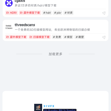
cgaxis
多达1万多的材质/hdri/模型下载
HDRI
国外模型下载
# hdri
# pbr
# 材质
threedscans
一个免费的3D扫描模型网站，有些欧洲博物馆的扫描白模
国外模型下载
扫描模型下载
# 免费
# 模型
# 雕塑
加载更多