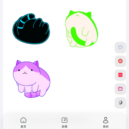
Copyright © 2026
91vfx
沪ICP备2024059246号
首页
投稿
我的