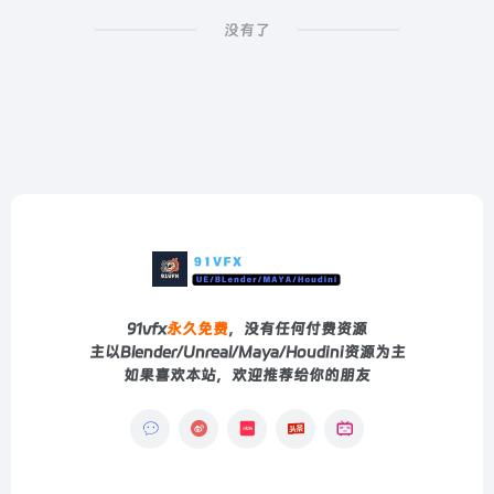
没有了
91vfx
永久免费
，没有任何付费资源
主以Blender/Unreal/Maya/Houdini资源为主
如果喜欢本站，欢迎推荐给你的朋友