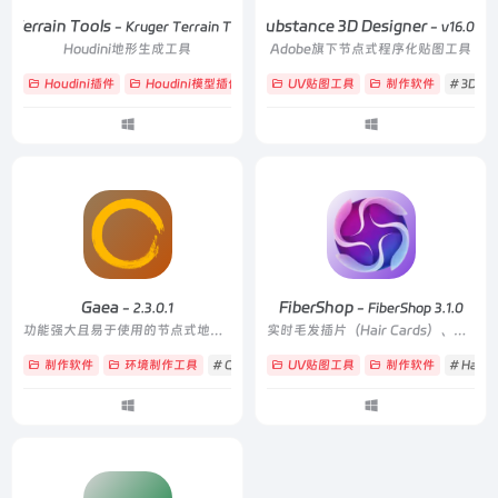
r Terrain Tools
Substance 3D Designer
- Kruger Terrain Tools v1.08
- v16.0.3
Houdini地形生成工具
Adobe旗下节点式程序化贴图工具
Houdini插件
Houdini模型插件
# Terrain
UV贴图工具
# 山地
# 程序化
制作软件
# 3D
#
Gaea
FiberShop
- 2.3.0.1
- FiberShop 3.1.0
功能强大且易于使用的节点式地形创作软件
实时毛发插片（Hair Cards）、毛皮、草丝、织物纤维等基于发丝的纹理与面片资产
制作软件
环境制作工具
# QuadSpinner
UV贴图工具
# 地形
# 程序化
制作软件
# Hair C