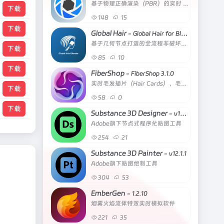
基于物理正确渲染（PBR）的实时 3D 渲染软件
下载
148
15
下载
Global Hair
- Global Hair for Blender 5.1
基于几何节点打造的全流程非破坏性发型解决方案
下载
85
10
下载
FiberShop
- FiberShop 3.1.0
实时毛发插片（Hair Cards）、毛皮、草丝、织物纤维等基于发丝的纹理与面片资产
下载
58
0
下载
Substance 3D Designer
- v16.0.3
Adobe旗下节点式程序化贴图工具
254
21
Substance 3D Painter
- v12.1.1
Adobe旗下贴图绘制工具
304
53
EmberGen
- 1.2.10
烟雾火焰流体特效实时模拟软件
221
35