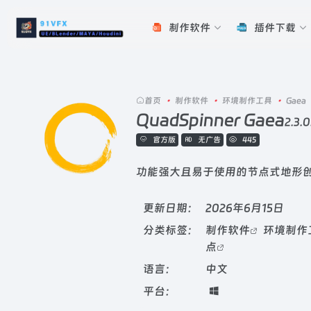
制作软件
插件下载
首页
•
制作软件
•
环境制作工具
•
Gaea
QuadSpinner Gaea
2.3.0
官方版
无广告
445
功能强大且易于使用的节点式地形
更新日期：
2026年6月15日
分类标签：
制作软件
环境制作
点
语言：
中文
平台：