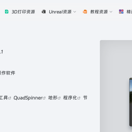
3D打印资源
Unreal资源
教程资源
精
.1
创作软件
工具
QuadSpinner
地形
程序化
节