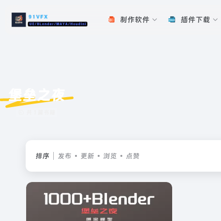
制作软件
插件下载
堡垒之夜
共 1 篇书籍
排序
发布
更新
浏览
点赞