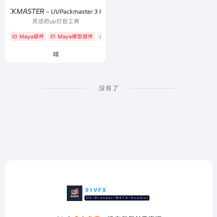
PACKMASTER
- UVPackmaster 3 Pro 3.3.2
灵活的uv打包工具
Maya插件
Maya模型插件
# pack
# uv
# 贴图
没有了