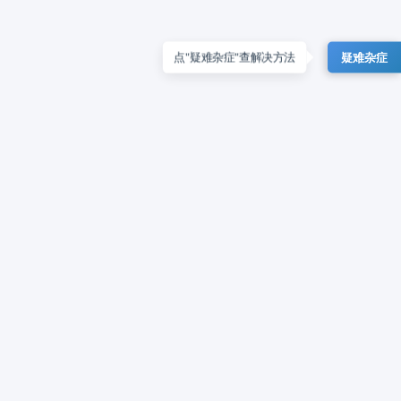
疑难杂症
点"疑难杂症"查解决方法