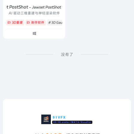
wset PostShot
- Jawset PostShot v1.0.116
AI 驱动三维重建与神经渲染软件
3D重建
制作软件
# 3D Gaussian Splatting
# 3D 高斯泼溅
# 3DGS
没有了